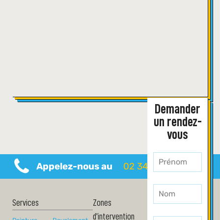
Demander
un rendez-
vous
Leave
Appelez-nous au
02 34 69 57 94
this
field
blank
Services
Zones
d'intervention