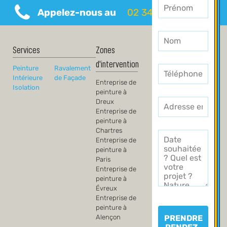
Leave
Appelez-nous au
02 34 69 57 94
this
field
blank
Services
Zones
d'intervention
Peinture
Ravalement
Intérieure
de Façade
Entreprise de
Isolation
peinture à
Dreux
Entreprise de
peinture à
Chartres
Entreprise de
peinture à
Paris
Entreprise de
peinture à
Évreux
Entreprise de
peinture à
PRENDRE
Alençon