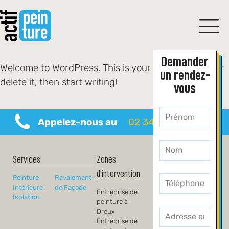
Demander
Welcome to WordPress. This is your first post. Edit or
un rendez-
delete it, then start writing!
vous
Leave
Appelez-nous au
02 34 69 57 94
this
field
blank
Services
Zones
d'intervention
Peinture
Ravalement
Intérieure
de Façade
Entreprise de
Isolation
peinture à
Dreux
Entreprise de